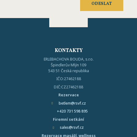
údajů
.
ODESLAT
Formulář
se
nepodařilo
odeslat.
KONTAKTY
ERLEBACHOVA BOUDA, s.r.o.
Špindlerův Mlýn 109
543 51 Česká republika
IČO:27462188
DIČ:CZ27462188
Rezervace
betlem@rsvf.cz
+420 731 598 895
Firemní setkání
sales@rsvf.cz
Rezervace masáží, wellness