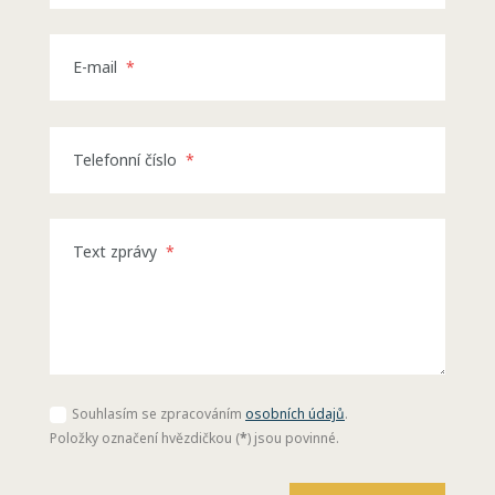
E-mail
*
Telefonní číslo
*
Text zprávy
*
Souhlasím se zpracováním
osobních údajů
.
Souhlasím
se
Položky označení hvězdičkou (
*
) jsou povinné.
zpracováním
osobních