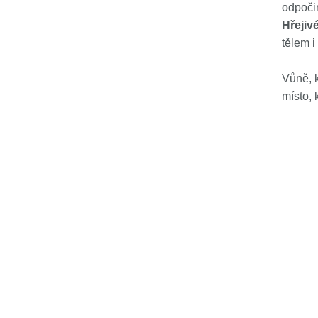
odpoči
Hřejiv
tělem 
Vůně, 
místo, 