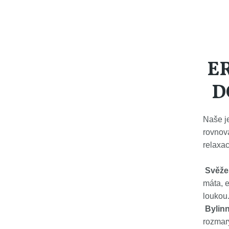
E
D
Naše j
rovnov
relaxac
Svěžes
máta, e
loukou
Bylinn
rozmarý