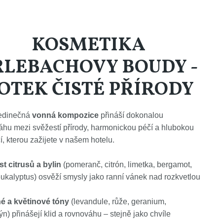
KOSMETIKA
RLEBACHOVY BOUDY -
OTEK ČISTÉ PŘÍRODY
edinečná
vonná kompozice
přináší dokonalou
áhu mezi svěžestí přírody, harmonickou péčí a hlubokou
í, kterou zažijete v našem hotelu.
t citrusů a bylin
(pomeranč, citrón, limetka, bergamot,
ukalyptus) osvěží smysly jako ranní vánek nad rozkvetlou
.
é a květinové tóny
(levandule, růže, geranium,
n) přinášejí klid a rovnováhu – stejně jako chvíle