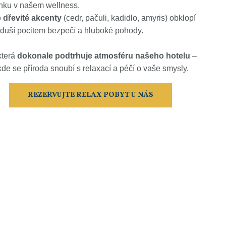
nku v našem wellness.
é dřevité akcenty
(cedr, pačuli, kadidlo, amyris) obklopí
i duší pocitem bezpečí a hluboké pohody.
která
dokonale podtrhuje atmosféru našeho hotelu
–
kde se příroda snoubí s relaxací a péčí o vaše smysly.
REZERVUJTE RELAX POBYT U NÁS