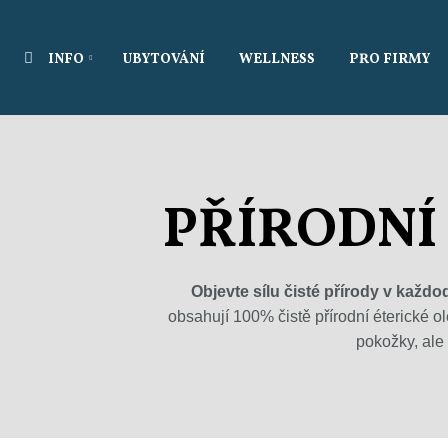
Vyhledávání
INFO
UBYTOVÁNÍ
WELLNESS
PRO FIRMY
PŘÍRODNÍ 
Objevte sílu čisté přírody v každ
obsahují 100% čistě přírodní éterické o
pokožky, ale