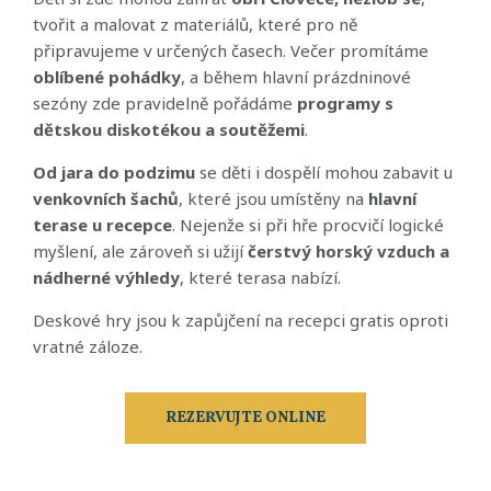
tvořit a malovat z materiálů, které pro ně
připravujeme v určených časech. Večer promítáme
oblíbené pohádky
, a během hlavní prázdninové
sezóny zde pravidelně pořádáme
programy s
dětskou diskotékou a soutěžemi
.
Od jara do podzimu
se děti i dospělí mohou zabavit u
venkovních šachů
, které jsou umístěny na
hlavní
terase u recepce
. Nejenže si při hře procvičí logické
myšlení, ale zároveň si užijí
čerstvý horský vzduch a
nádherné výhledy
, které terasa nabízí.
Deskové hry jsou k zapůjčení na recepci gratis oproti
vratné záloze.
REZERVUJTE ONLINE