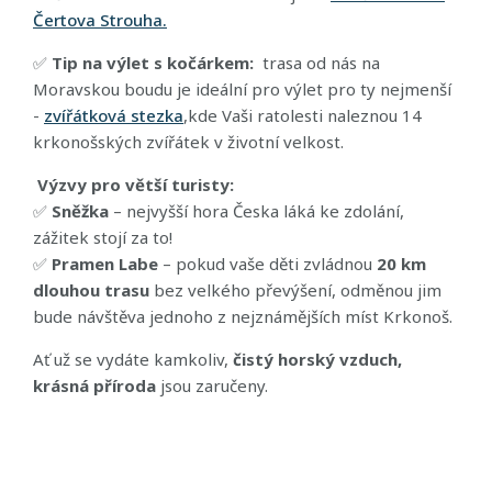
Čertova Strouha.
✅
Tip na výlet s kočárkem:
trasa od nás na
Moravskou boudu je ideální pro výlet pro ty nejmenší
-
zvířátková stezka
,kde Vaši ratolesti naleznou 14
krkonošských zvířátek v životní velkost.
Výzvy pro větší turisty:
✅
Sněžka
– nejvyšší hora Česka láká ke zdolání,
zážitek stojí za to!
✅
Pramen Labe
– pokud vaše děti zvládnou
20 km
dlouhou trasu
bez velkého převýšení, odměnou jim
bude návštěva jednoho z nejznámějších míst Krkonoš.
Ať už se vydáte kamkoliv,
čistý horský vzduch,
krásná příroda
jsou zaručeny.