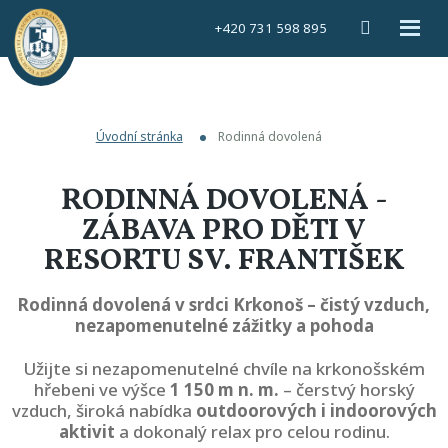
Vyhledáván
Rozbal
+420 731 598 895
menu
Úvodní stránka
Rodinná dovolená
RODINNÁ DOVOLENÁ -
ZÁBAVA PRO DĚTI V
RESORTU SV. FRANTIŠEK
Rodinná dovolená v srdci Krkonoš – čistý vzduch,
nezapomenutelné zážitky a pohoda
Užijte si nezapomenutelné chvíle na krkonošském
hřebeni ve výšce
1 150 m n. m.
– čerstvý horský
vzduch, široká nabídka
outdoorových i indoorových
aktivit
a dokonalý relax pro celou rodinu.