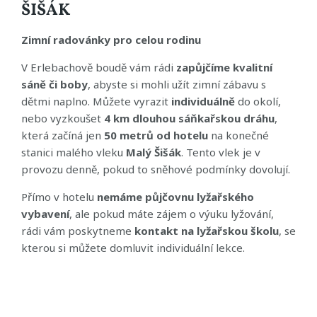
ŠIŠÁK
Zimní radovánky pro celou rodinu
V Erlebachově boudě vám rádi
zapůjčíme kvalitní
sáně či boby
, abyste si mohli užít zimní zábavu s
dětmi naplno. Můžete vyrazit
individuálně
do okolí,
nebo vyzkoušet
4 km dlouhou sáňkařskou dráhu
,
která začíná jen
50 metrů od hotelu
na konečné
stanici malého vleku
Malý Šišák
. Tento vlek je v
provozu denně, pokud to sněhové podmínky dovolují.
Přímo v hotelu
nemáme půjčovnu lyžařského
vybavení
, ale pokud máte zájem o výuku lyžování,
rádi vám poskytneme
kontakt na lyžařskou školu
, se
kterou si můžete domluvit individuální lekce.