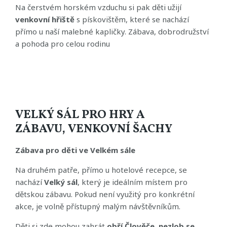
Na čerstvém horském vzduchu si pak děti užijí
venkovní hřiště
s pískovištěm, které se nachází
přímo u naší malebné kapličky. Zábava, dobrodružství
a pohoda pro celou rodinu
VELKÝ SÁL PRO HRY A
ZÁBAVU, VENKOVNÍ ŠACHY
Zábava pro děti ve Velkém sále
Na druhém patře, přímo u hotelové recepce, se
nachází
Velký sál
, který je ideálním místem pro
dětskou zábavu. Pokud není využitý pro konkrétní
akce, je volně přístupný malým návštěvníkům.
Děti si zde mohou zahrát
obří Člověče, nezlob se
,