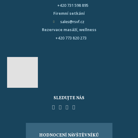
+420 731 598 895
Firemní setkání
sales@rsvf.cz
Rezervace masáží, wellness
+420 773 820 273
SLEDUJTE NÁS
Facebook
YouTube
Pinterest
Instagram
Tripadvisor
HODNOCENÍ NÁVŠTĚVNÍKŮ