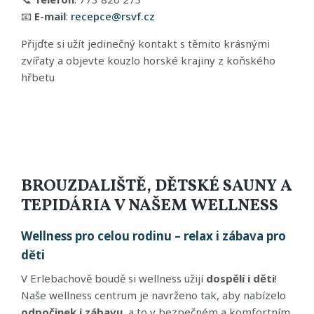
📧
E-mail
:
recepce@rsvf.cz
Přijďte si užít jedinečný kontakt s těmito krásnými
zvířaty a objevte kouzlo horské krajiny z koňského
hřbetu
BROUZDALIŠTĚ, DĚTSKÉ SAUNY A
TEPIDÁRIA V NAŠEM WELLNESS
Wellness pro celou rodinu – relax i zábava pro
děti
V Erlebachově boudě si wellness užijí
dospělí i děti
!
Naše wellness centrum je navrženo tak, aby nabízelo
odpočinek i zábavu
, a to v bezpečném a komfortním