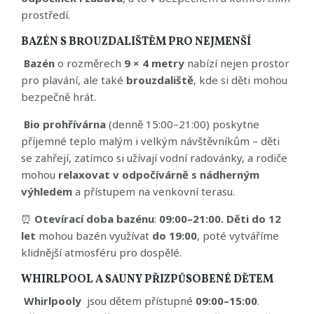
prostředí.
BAZÉN S BROUZDALIŠTĚM PRO NEJMENŠÍ
Bazén
o rozměrech
9 × 4 metry
nabízí nejen prostor
pro plavání, ale také
brouzdaliště
, kde si děti mohou
bezpečně hrát.
Bio prohřívárna
(denně 15:00–21:00) poskytne
příjemné teplo malým i velkým návštěvníkům – děti
se zahřejí, zatímco si užívají vodní radovánky, a rodiče
mohou
relaxovat v odpočívárně s nádherným
výhledem
a přístupem na venkovní terasu.
⏰
Otevírací doba bazénu
:
09:00–21:00.
Děti do 12
let
mohou bazén využívat
do 19:00
, poté vytváříme
klidnější atmosféru pro dospělé.
WHIRLPOOL A SAUNY PŘIZPŮSOBENÉ DĚTEM
Whirlpooly
jsou dětem přístupné
09:00–15:00
.