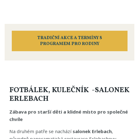
TRADIČNÍ AKCE A TERMÍNY S
PROGRAMEM PRO RODINY
FOTBÁLEK, KULEČNÍK -SALONEK
ERLEBACH
Zábava pro starší děti a klidné místo pro společné
chvíle
Na druhém patře se nachází
salonek Erlebach
,
původně panoramatická restaurace Erlebachovy