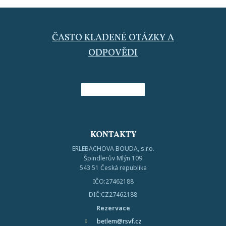
ČASTO KLADENÉ OTÁZKY A
ODPOVĚDI
KONTAKTY
ERLEBACHOVA BOUDA, s.r.o.
Špindlerův Mlýn 109
543 51 Česká republika
IČO:27462188
DIČ:CZ27462188
Rezervace
betlem@rsvf.cz