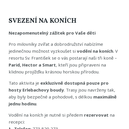
SVEZENÍ NA KONÍCH
Nezapomenutelný zážitek pro Vaše děti
Pro milovníky zvířat a dobrodružství nabízíme
jedinečnou možnost vyzkoušet si
vodění na koních
. V
resortu Sv. František se o vás postarají naši tři koně –
Parid, Hector a Smart
, kteří jsou připraveni na
klidnou projížďku krásnou horskou přírodou.
Tato aktivita je
exkluzivně dostupná pouze pro
hosty Erlebachovy boudy
. Trasy jsou navrženy tak,
aby byly bezpečné a pohodové, s délkou
maximálně
jednu hodinu
.
Vodění na koních je nutné si předem
rezervovat
na
recepci:
📞
Telefon
: 773 820 273