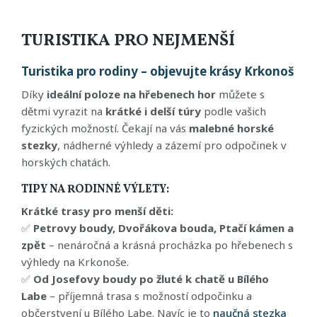
TURISTIKA PRO NEJMENŠÍ
Turistika pro rodiny – objevujte krásy Krkonoš
Díky
ideální poloze na hřebenech hor
můžete s
dětmi vyrazit na
krátké i delší túry
podle vašich
fyzických možností. Čekají na vás
malebné horské
stezky
, nádherné výhledy a zázemí pro odpočinek v
horských chatách.
TIPY NA RODINNÉ VÝLETY:
Krátké trasy pro menší děti:
✅
Petrovy boudy, Dvořákova bouda, Ptačí kámen a
zpět
– nenáročná a krásná procházka po hřebenech s
výhledy na Krkonoše.
✅
Od Josefovy boudy po žluté k chatě u Bílého
Labe
– příjemná trasa s možností odpočinku a
občerstvení u Bílého Labe. Navíc je to
naučná stezka