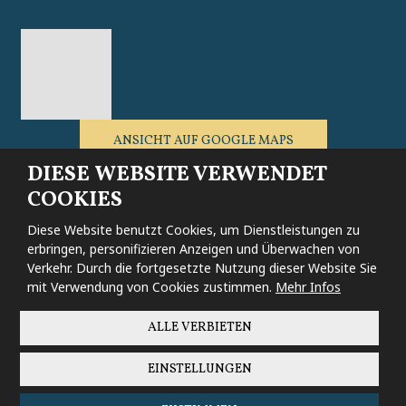
ANSICHT AUF GOOGLE MAPS
DIESE WEBSITE VERWENDET
COOKIES
Diese Website benutzt Cookies, um Dienstleistungen zu
erbringen, personifizieren Anzeigen und Überwachen von
Sitemap
|
Bedingungen
|
Cookies-Einstellungen
|
Sicherheit und
Privatsphäre
Verkehr. Durch die fortgesetzte Nutzung dieser Website Sie
mit Verwendung von Cookies zustimmen.
Mehr Infos
© 2026 Erlebachova bouda - Resort Sv. František – alle Rechte
vorbehalten, erstellt von
eBRÁNA s.r.o.
ALLE VERBIETEN
EINSTELLUNGEN
Diese Website ist durch reCAPTCHA geschützt und es gelten die
Datenschutzbestimmungen
und
Nutzungsbedingungen
von