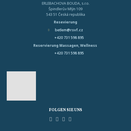
ERLEBACHOVA BOUDA, s.r.o.
Špindlerův Mlýn 109
543 51 Česká republika
Resevierung
betlem
@rsvf.cz
+420 731 598 895
Reservierung Massagen, Wellness
+420 731 598 895
FOLGEN SIE UNS
Facebook
YouTube
Pinterest
Instagram
Tripadvisor