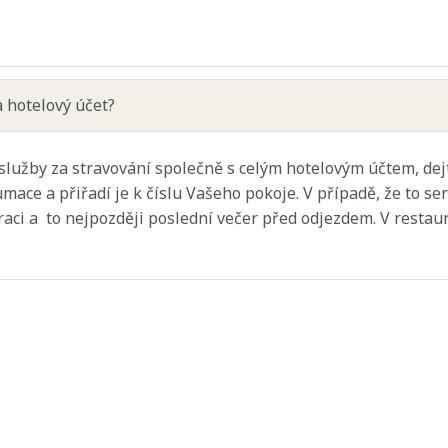
 hotelový účet?
t služby za stravování společně s celým hotelovým účtem, de
mace a přiřadí je k číslu Vašeho pokoje. V případě, že to s
raci a to nejpozději poslední večer před odjezdem. V restau