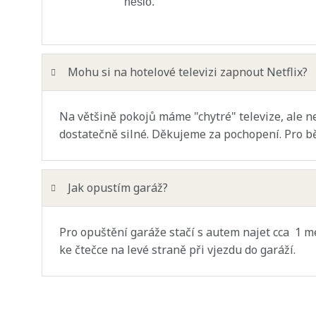
heslo.
Mohu si na hotelové televizi zapnout Netflix?
Na většině pokojů máme "chytré" televize, ale ne
dostatečně silné. Děkujeme za pochopení. Pro běž
Jak opustím garáž?
Pro opuštění garáže stačí s autem najet cca 1 me
ke čtečce na levé straně při vjezdu do garáží.