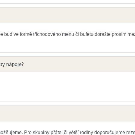
a je bud ve formě tříchodového menu či bufetu doražte prosím me
uty nápoje?
ujeme. Pro skupiny přátel či větší rodiny doporučujeme rezerva