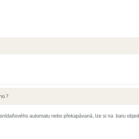
no ?
nídaňového automatu nebo překapávaná, lze si na baru objedna