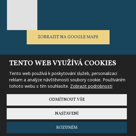
ZOBRAZIT NA GOOGLE MAPS
TENTO WEB VYUŽÍVÁ COOKIES
Tento web používá k poskytování služeb, personalizaci
Mapa stránek
|
Podmínky použití
|
Nastavení cookies
|
Bezpečnost a
ochrana osobních údajů
reklam a analýze návštěvnosti soubory cookie. Používáním
tohoto webu s tím souhlasíte.
Zobrazit podrobnosti
© 2026 Erlebachova bouda - Resort Sv. František – všechna práva
vyhrazena, vytvořila
eBRÁNA s.r.o.
ODMÍTNOUT VŠE
NASTAVENÍ
Tento web je chráněn pomocí Google ReCAPTCHA a platí pro něj
zásady ochrany osobních údajů
a
smluvní podmínky
společnosti
ROZUMÍM
Google.