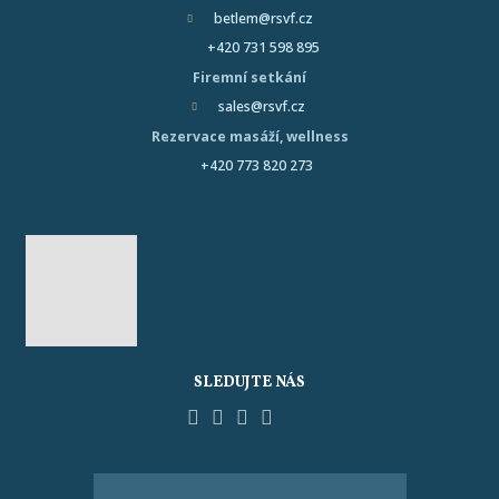
betlem@rsvf.cz
+420 731 598 895
Firemní setkání
sales@rsvf.cz
Rezervace masáží, wellness
+420 773 820 273
SLEDUJTE NÁS
Facebook
YouTube
Pinterest
Instagram
Tripadvisor