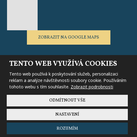
ZOBRAZIT NA GOOGLE MAPS
TENTO WEB VYUŽÍVÁ COOKIES
Tento web používá k poskytování služeb, personalizaci
Mapa stránek
|
Podmínky použití
|
Nastavení cookies
|
Bezpečnost a
ochrana osobních údajů
reklam a analýze návštěvnosti soubory cookie. Používáním
tohoto webu s tím souhlasíte.
Zobrazit podrobnosti
© 2026 Erlebachova bouda - Resort Sv. František – všechna práva
vyhrazena, vytvořila
eBRÁNA s.r.o.
ODMÍTNOUT VŠE
NASTAVENÍ
Tento web je chráněn pomocí Google ReCAPTCHA a platí pro něj
zásady ochrany osobních údajů
a
smluvní podmínky
společnosti
ROZUMÍM
Google.