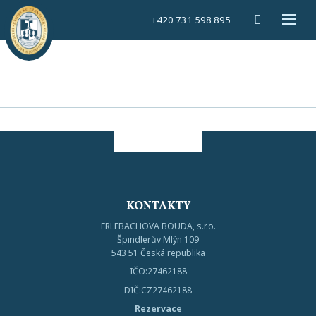
Vyhledáván
Rozbal
+420 731 598 895
menu
KONTAKTY
ERLEBACHOVA BOUDA, s.r.o.
Špindlerův Mlýn 109
543 51 Česká republika
IČO:27462188
DIČ:CZ27462188
Rezervace