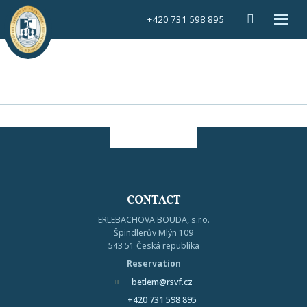
Vyhledáván
Rozbal
+420 731 598 895
menu
CONTACT
ERLEBACHOVA BOUDA, s.r.o.
Špindlerův Mlýn 109
543 51 Česká republika
Reservation
betlem@rsvf.cz
+420 731 598 895