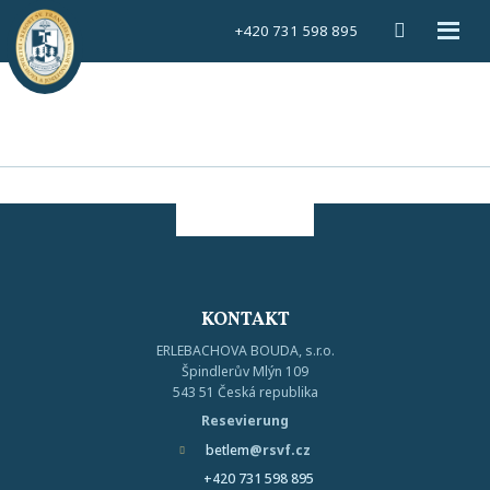
Vyhledáván
Rozbal
+420 731 598 895
menu
KONTAKT
ERLEBACHOVA BOUDA, s.r.o.
Špindlerův Mlýn 109
543 51 Česká republika
Resevierung
betlem
@rsvf.cz
+420 731 598 895